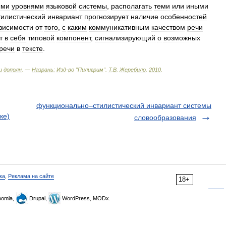
ыми
уровнями
языковой
системы
,
располагать
теми
или
иными
тилистический
инвариант
прогнозирует
наличие
особенностей
висимости
от
того
,
с
каким
коммуникативным
качеством
речи
т
в
себя
типовой
компонент
,
сигнализирующий
о
возможных
речи
в
тексте
.
и
дополн
. —
Назрань:
Изд
-
во
"
Пилигрим
"
.
Т
.
В
.
Жеребило
.
2010
.
функционально–стилистический инвариант системы
ке)
словообразования
ка
,
Реклама на сайте
18+
omla,
Drupal,
WordPress, MODx.