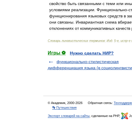
свойство
быть
связанными
с
теми
или
ин
условиями
реализации
.
Функционально
-
с
функционирования
языковых
средств
в
за
они
связаны
.
Инвариантная
схема
вбирае
отклонениях
от
коммуникативных
качеств
Словарь
лингвистических
терминов:
Изд
.
5
-
е
,
испр
-
е
Игры ⚽
Нужно сделать НИР?
функционально-стилистическая
дифференциация языка (в социолингвисти
© Академик, 2000-2026
Обратная связь:
Техподдерж
👣 Путешествия
Экспорт словарей на сайты
, сделанные на PHP,
Jo