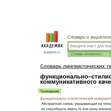
Словари и энциклоп
academic.ru
Словарь лингвистических терминов Т.В. Жеребило
Словарь лингвистических т
функционально–стилис
коммуникативного каче
Толкование
функционально
–
стилистический
инвариан
Абстрактная
схема
,
указывающая
на
типо
их
способность
иметь
то
или
иное
значен