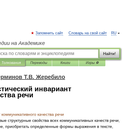
Запомнить сайт
Словарь на свой сайт
RU
едии на Академике
Найти!
Толкования
Переводы
Книги
Игры ⚽
ерминов Т.В. Жеребило
тический инвариант
ства речи
т
коммуникативного
качества
речи
вые
структурные
свойства
всех
коммуникативных
качеств
речи
,
ие
,
приобретать
определенные
формы
выражения
в
тексте
,